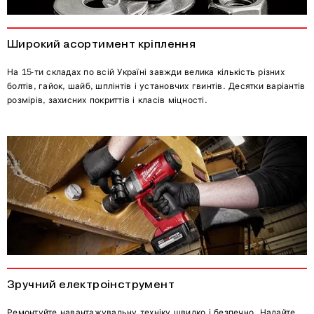
Широкий асортимент кріплення
На 15-ти складах по всій Україні завжди велика кількість різних
болтів, гайок, шайб, шплінтів і установчих гвинтів. Десятки варіантів
розмірів, захисних покриттів і класів міцності.
Зручний електроінструмент
Ремонтуйте навантажувальну техніку швидко і безпечно. Надайте