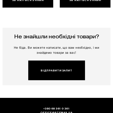
ЗВ'ЯЖІТЬСЯ З НАМИ
ЗВ'ЯЖІТЬСЯ З НАМИ
ДЮБЕЛІ
САМОРІЗИ І ШУРУПИ
БОЛТИ
Не знайшли необхідні товари?
ГВИНТИ
Не біда. Ви можете написати, що вам необхідно, і ми
знайдемо товари за вас!
ГАЙКИ
ВІДПРАВИТИ ЗАПИТ
ГАКИ МЕТРИЧНІ
ШАЙБИ
ШПИЛЬКИ
ШПЛІНТИ
+380 68 361 0 361
OFFICE@STEMAX.UA