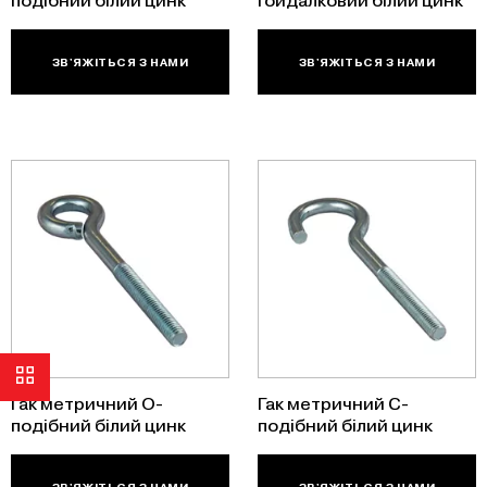
подібний білий цинк
гойдалковий білий цинк
ЗВ'ЯЖІТЬСЯ З НАМИ
ЗВ'ЯЖІТЬСЯ З НАМИ
Категорії
Гак метричний O-
Гак метричний C-
подібний білий цинк
подібний білий цинк
КРІПЛЕННЯ ТА ОСНАЩЕННЯ
АНКЕРИ