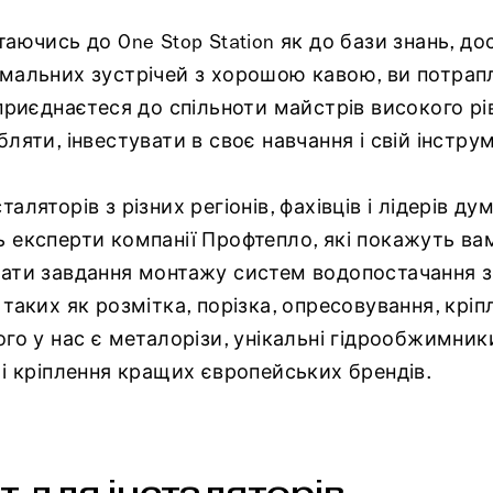
ючись до One Stop Station як до бази знань, досв
мальних зустрічей з хорошою кавою, ви потрап
приєднаєтеся до спільноти майстрів високого рів
ляти, інвестувати в своє навчання і свій інстру
ляторів з різних регіонів, фахівців і лідерів ду
 експерти компанії Профтепло, які покажуть вам
ати завдання монтажу систем водопостачання з
таких як розмітка, порізка, опресовування, кріп
го у нас є металорізи, унікальні гідрообжимники
 і кріплення кращих європейських брендів.
т для інсталяторів