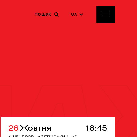
ПОШУК
UA
26
Жовтня
18:45