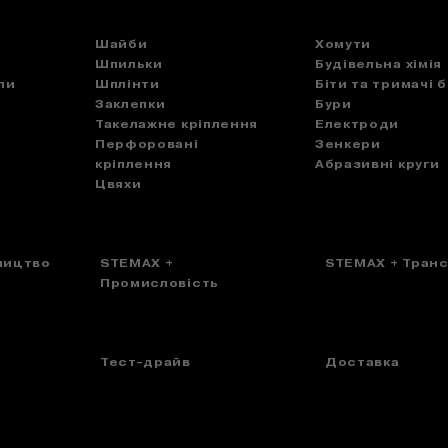
Шайби
Хомути
Шпильки
Будівельна хімія
пи
Шплінти
Біти та тримачі б
Заклепки
Бури
Такелажне кріплення
Електроди
Перфоровані
Зенкери
кріплення
Абразивні круги
Цвяхи
ництво
STEMAX +
STEMAX + Тран
Промисловість
Тест-драйв
Доставка