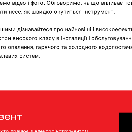
емо відео і фото. Обговоримо, на що впливає той
ати несе, як швидко окупиться інструмент.
шими дізнавайтеся про найновіші і високоефектив
ри високого класу в інсталяції і обслуговуванні
го опалення, гарячого та холодного водопостач
гелевих систем.
івент