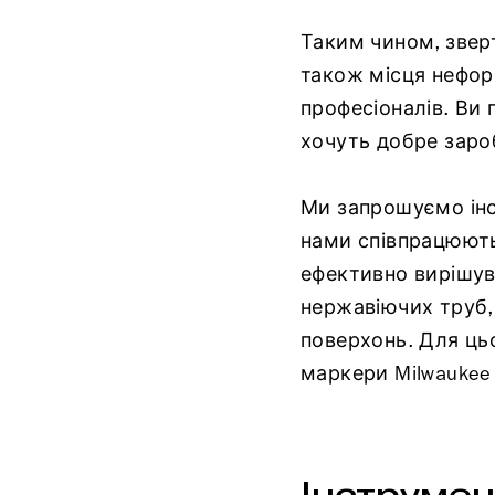
Таким чином, зверта
також місця нефор
професіоналів. Ви 
хочуть добре зароб
Ми запрошуємо інста
нами співпрацюють
ефективно вирішув
нержавіючих труб, 
поверхонь. Для цьо
маркери Milwaukee
Інструмен