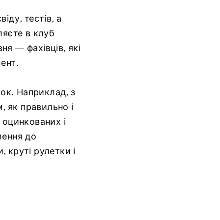
іду, тестів, а
ляєте в клуб
ня — фахівців, які
мент.
мок. Наприклад, з
, як правильно і
 оцинкованих і
лення до
, круті рулетки і