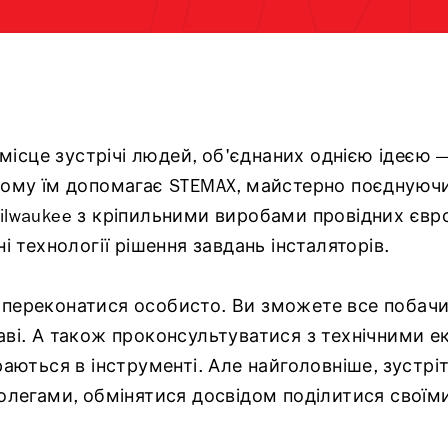
е місце зустрічі людей, об'єднаних однією ідеєю
ьому їм допомагає STEMAX, майстерно поєднуючи
ilwaukee з кріпильними виробами провідних євр
ні технології рішення завдань інсталяторів.
переконатися особисто. Ви зможете все побачит
аві. А також проконсультуватися з технічними е
раються в інструменті. Але найголовніше, зустріт
олегами, обмінятися досвідом поділитися своїми