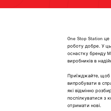
One Stop Station ц
роботу добре. У ц
оснастку бренду M
виробників в надій
Приїжджайте, щоб 
випробувати в спр
які відмінно розби
поспілкуватися з к
отримати нові.