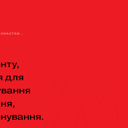
ОСНАСТКИ...
нту,
я для
ування
ня,
онування.