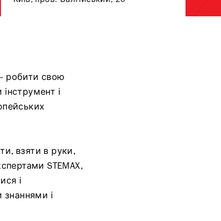
Київ, пров. Балтійський, 20
 — робити свою
 інструмент і
опейських
и, взяти в руки,
кспертами STEMAX,
ися і
 знаннями і